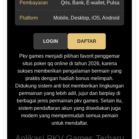
Pembayaran
Qris, Bank, E-wallet, Pulsa
Platform
Mobile, Desktop, iOS, Android
LOGIN
DAFTAR
Pkv games menjadi pilihan favorit penggemar
situs poker qq online di tahun 2026, karena
sukses memberikan pengalaman bermain yang
praktis dengan hadiah bonus melimpah.
Didukung sistem anti bot memberikan lingkungan
permainan yang lebih adil, jujur dan fairplay di
berbagai jenis permainan pkv games. Selain itu,
sistem pendaftaran akun yang disediakan juga
modern yang mempermudah semua pemain
untuk mendaftar.
Aplikasi PKV Games Terbaru