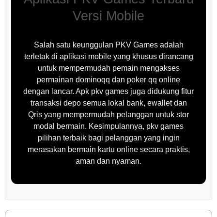
Versi Mobile
Salah satu keunggulan PKV Games adalah
terletak di aplikasi mobile yang khusus dirancang
untuk mempermudah pemain mengakses
permainan dominoqq dan poker qq online
dengan lancar. Apk pkv games juga didukung fitur
transaksi depo semua lokal bank, ewallet dan
Qris yang mempermudah pelanggan untuk stor
modal bermain. Kesimpulannya, pkv games
pilihan terbaik bagi pelanggan yang ingin
merasakan bermain kartu online secara praktis,
aman dan nyaman.
Show More