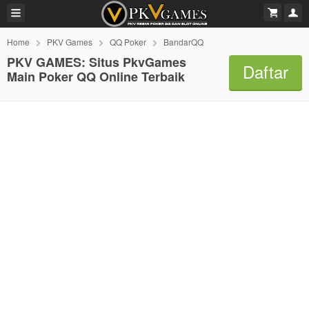
Home
PKV Games
QQ Poker
BandarQQ
PKV GAMES: Situs PkvGames
Daftar
Main Poker QQ Online Terbaik