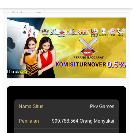
Item Details
Nama Situs
Pkv Games
Penilaian
999.788.564 Orang Menyukai