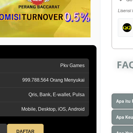
Lisensi
View
license
details
FA
Pkv Games
999.788.564 Orang Menyukai
Qris, Bank, E-wallet, Pulsa
Apa itu
Mobile, Desktop, iOS, Android
PKV Ga
Apa Keu
terper
deposit
PKV Gam
DAFTAR