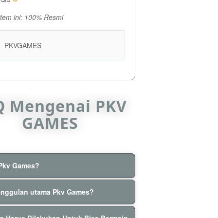
 item ini: 100% Resmi
PKVGAMES
Q Mengenai PKV
GAMES
 Pkv Games?
mes merupakan situs qq poker
nggulan utama Pkv Games?
caya Indonesia dengan metode
 terlengkap dan akses login
es paling menonjol dari segi