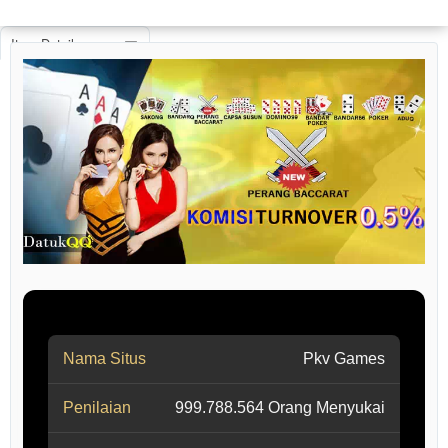
Item Details
Nama Situs
Pkv Games
Penilaian
999.788.564 Orang Menyukai