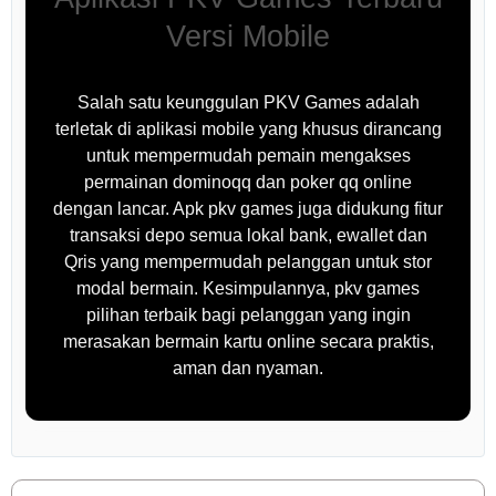
Versi Mobile
Salah satu keunggulan PKV Games adalah
terletak di aplikasi mobile yang khusus dirancang
untuk mempermudah pemain mengakses
permainan dominoqq dan poker qq online
dengan lancar. Apk pkv games juga didukung fitur
transaksi depo semua lokal bank, ewallet dan
Qris yang mempermudah pelanggan untuk stor
modal bermain. Kesimpulannya, pkv games
pilihan terbaik bagi pelanggan yang ingin
merasakan bermain kartu online secara praktis,
aman dan nyaman.
Show More