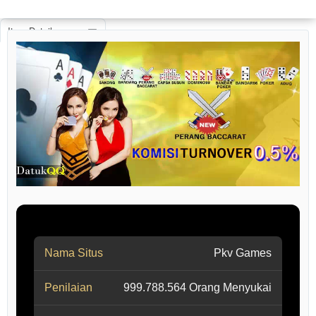
Item Details
Nama Situs
Pkv Games
Penilaian
999.788.564 Orang Menyukai