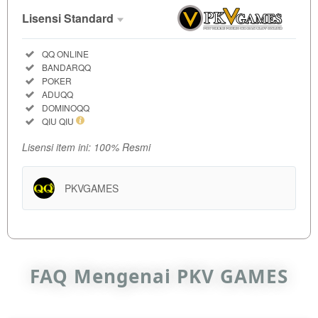
Lisensi Standard
Lisensi
Included:
QQ ONLINE
Standard
Included:
BANDARQQ
SELECTED
Included:
POKER
50
$
Included:
ADUQQ
Included:
DOMINOQQ
Use, by
Included:
QIU QIU
you or
one
Lisensi item ini: 100% Resmi
client, in
a single
PKVGAMES
end
product
which
end
users
are not
FAQ Mengenai PKV GAMES
charged
for. The
total