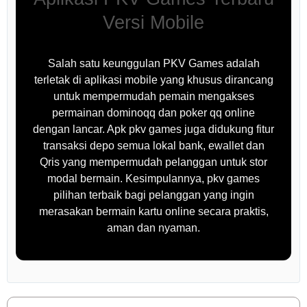
Versi Mobile
Salah satu keunggulan PKV Games adalah
terletak di aplikasi mobile yang khusus dirancang
untuk mempermudah pemain mengakses
permainan dominoqq dan poker qq online
dengan lancar. Apk pkv games juga didukung fitur
transaksi depo semua lokal bank, ewallet dan
Qris yang mempermudah pelanggan untuk stor
modal bermain. Kesimpulannya, pkv games
pilihan terbaik bagi pelanggan yang ingin
merasakan bermain kartu online secara praktis,
aman dan nyaman.
Show More