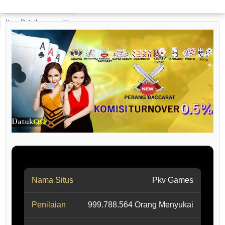
Item Details
Nama Situs
Pkv Games
Penilaian
999.788.564 Orang Menyukai