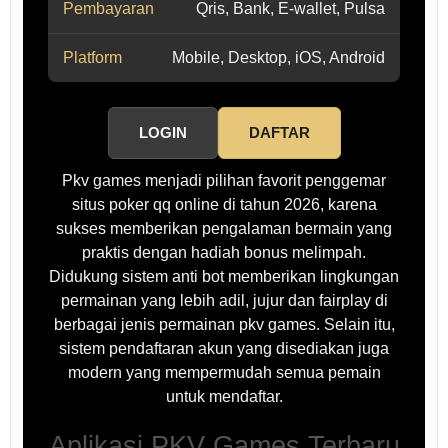
Pembayaran
Qris, Bank, E-wallet, Pulsa
Platform
Mobile, Desktop, iOS, Android
LOGIN
DAFTAR
Pkv games menjadi pilihan favorit penggemar
situs poker qq online di tahun 2026, karena
sukses memberikan pengalaman bermain yang
praktis dengan hadiah bonus melimpah.
Didukung sistem anti bot memberikan lingkungan
permainan yang lebih adil, jujur dan fairplay di
berbagai jenis permainan pkv games. Selain itu,
sistem pendaftaran akun yang disediakan juga
modern yang mempermudah semua pemain
untuk mendaftar.
Aplikasi PKV Games Terbaru