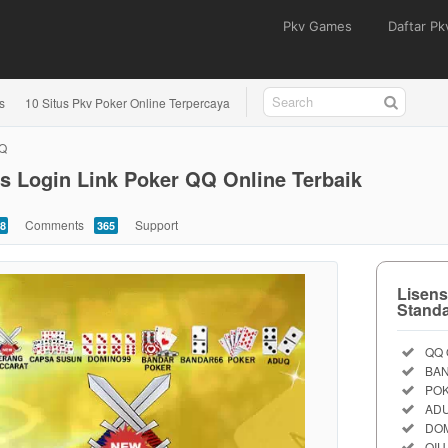
Pkv Games
Daftar P
Search
s
10 Situs Pkv Poker Online Terpercaya
Q
Login Link Poker QQ Online Terbaik
Comments
Support
8
365
Lisens
Stand
Lisen
Incl
QQ 
Incl
BA
Use, b
Incl
PO
produ
Incl
AD
The to
Incl
DO
buyer
Incl
QIU