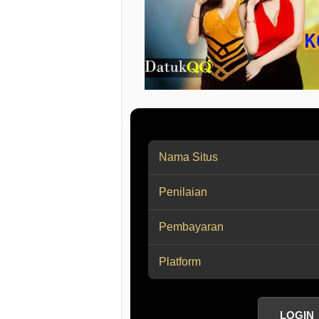
Nama Situs
Penilaian
Pembayaran
Platform
LOGIN