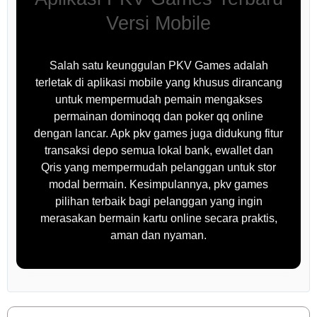
Versi Mobile
Salah satu keunggulan PKV Games adalah
terletak di aplikasi mobile yang khusus dirancang
untuk mempermudah pemain mengakses
permainan dominoqq dan poker qq online
dengan lancar. Apk pkv games juga didukung fitur
transaksi depo semua lokal bank, ewallet dan
Qris yang mempermudah pelanggan untuk stor
modal bermain. Kesimpulannya, pkv games
pilihan terbaik bagi pelanggan yang ingin
merasakan bermain kartu online secara praktis,
aman dan nyaman.
Show More