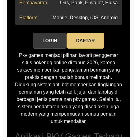
Pembayaran
Qris, Bank, E-wallet, Pulsa
Platform
Mobile, Desktop, iOS, Android
LOGIN
DAFTAR
Pkv games menjadi pilihan favorit penggemar
situs poker qq online di tahun 2026, karena
sukses memberikan pengalaman bermain yang
praktis dengan hadiah bonus melimpah.
Didukung sistem anti bot memberikan lingkungan
permainan yang lebih adil, jujur dan fairplay di
berbagai jenis permainan pkv games. Selain itu,
sistem pendaftaran akun yang disediakan juga
modern yang mempermudah semua pemain
untuk mendaftar.
Aplikasi PKV Games Terbaru