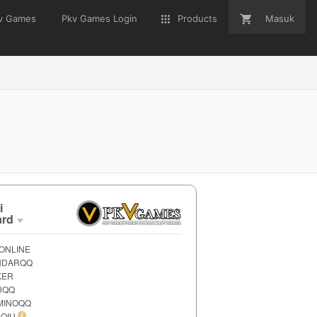
kv Games
Pkv Games Login
Products
Masuk
i
ard
50
si Standard
$
uded:
ONLINE
SELECTED
uded:
NDARQQ
y you or one client, in a single end
uded:
KER
ct which end users
are not
charged for.
uded:
UQQ
tal price includes the item price and a
uded:
MINOQQ
 fee.
uded:
 QIU