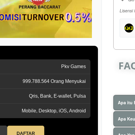
Lisensi
View
license
details
FA
Pkv Games
999.788.564 Orang Menyukai
Qris, Bank, E-wallet, Pulsa
Apa itu
Mobile, Desktop, iOS, Android
PKV Gam
Apa Keu
online 
permain
PKV Gam
DAFTAR