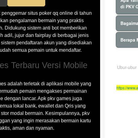
Apa Yan
aplikas
di PKV 
bot dan
t penggemar situs poker qq online di tahun
Silahk
kan pengalaman bermain yang praktis
Bagaima
terlebi
. Didukung sistem anti bot memberikan
games, 
Silahka
adil, jujur dan fairplay di berbagai jenis
Berapa 
bermai
data di
, sistem pendaftaran akun yang disediakan
menghu
dah semua pemain untuk mendaftar.
PKV Ga
games m
terjang
s Terbaru Versi Mobile
Ubur-ubur
 adalah terletak di aplikasi mobile yang
https://www.
permudah pemain mengakses permainan
e dengan lancar. Apk pkv games juga
semua lokal bank, ewallet dan Qris yang
tor modal bermain. Kesimpulannya, pkv
nggan yang ingin merasakan bermain kartu
raktis, aman dan nyaman.