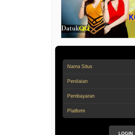
Nama Situs
Penilaian
Pembayaran
Platform
LOGIN