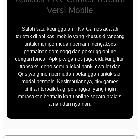
Versi Mobile
Salah satu keunggulan PKV Games adalah
terletak di aplikasi mobile yang khusus dirancang
untuk mempermudah pemain mengakses
permainan dominoqq dan poker qq online
dengan lancar. Apk pkv games juga didukung fitur
transaksi depo semua lokal bank, ewallet dan
Qris yang mempermudah pelanggan untuk stor
modal bermain. Kesimpulannya, pkv games
pilihan terbaik bagi pelanggan yang ingin
merasakan bermain kartu online secara praktis,
aman dan nyaman.
Show More