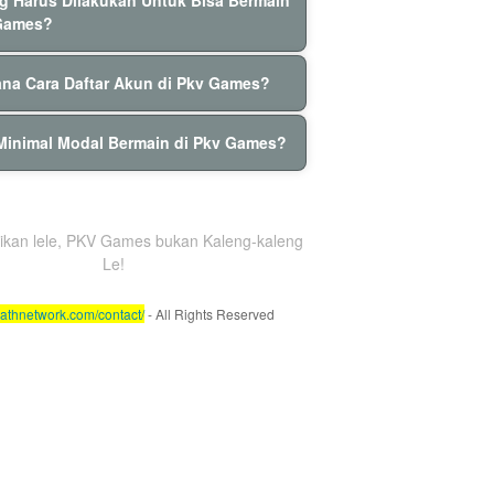
g Harus Dilakukan Untuk Bisa Bermain
i mobile yang memiliki sistem anti
Games?
 keamanan tingkat tinggi.
an melakukan pendaftaran akun
na Cara Daftar Akun di Pkv Games?
h dahulu di website resmi pkv
kemudian isi saldo sebagai modal
n klik menu register dan isi semua
Minimal Modal Bermain di Pkv Games?
n.
ri secara benar dan valid, bisa juga
bungi layanan pelanggan pkv
mes menawarkan modal bermain
elalui livechat.
kau 10 ribu.
 ikan lele, PKV Games bukan Kaleng-kaleng
Le!
/bathnetwork.com/contact/
- All Rights Reserved