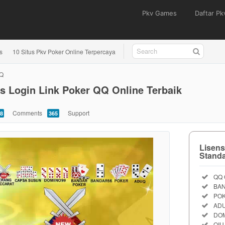
Pkv Games
Daftar P
Search
s
10 Situs Pkv Poker Online Terpercaya
Q
Login Link Poker QQ Online Terbaik
Comments
Support
8
365
Lisens
Stand
Lisen
Incl
QQ 
Incl
BA
Use, b
Incl
PO
produ
Incl
AD
The to
Incl
DO
buyer
Incl
QIU