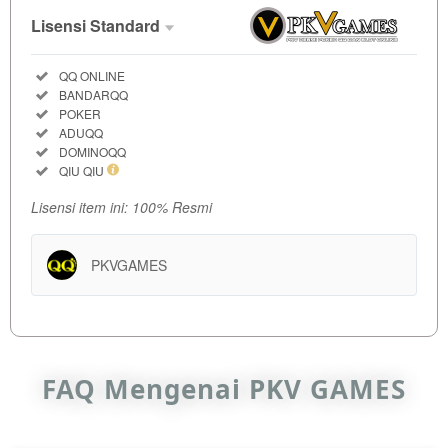
Lisensi Standard
Lisensi
Included:
QQ ONLINE
Standard
Included:
BANDARQQ
SELECTED
Included:
POKER
50
$
Included:
ADUQQ
Included:
DOMINOQQ
Use, by
Included:
QIU QIU
you or
one
Lisensi item ini: 100% Resmi
client, in
a single
PKVGAMES
end
product
which
end
users
are not
FAQ Mengenai PKV GAMES
charged
for. The
total