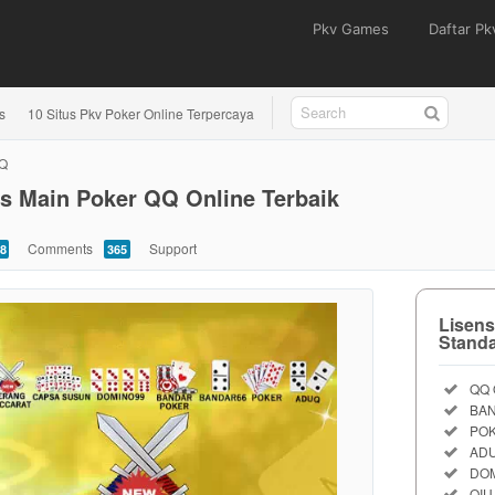
Pkv Games
Daftar P
Search
s
10 Situs Pkv Poker Online Terpercaya
Q
 Main Poker QQ Online Terbaik
Comments
Support
8
365
Lisens
Stand
Lisen
Incl
QQ 
Incl
BA
Use, b
Incl
PO
produ
Incl
AD
The to
Incl
DO
buyer
Incl
QIU