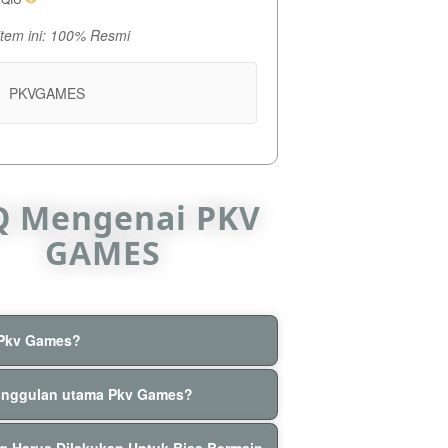
 item ini: 100% Resmi
PKVGAMES
Q Mengenai PKV
GAMES
 Pkv Games?
es adalah situs pkv poker qq
nggulan utama Pkv Games?
yang menyediakan 18 varian
an kartu populer dalam 1 aplikasi.
es paling menonjol dari segi