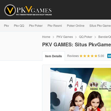
Pkv
Pkv QQ
Pkv Poker
Pkv Resmi
Poker Online
Situs Pkv Game
Home
PKV Games
QQ Poker
BandarQ
PKV GAMES: Situs PkvGames
5.00
Reviews
5.00
Item Details
88
stars