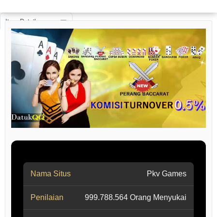
Item Details
Nama Situs
Pkv Games
Penilaian
999.788.564 Orang Menyukai