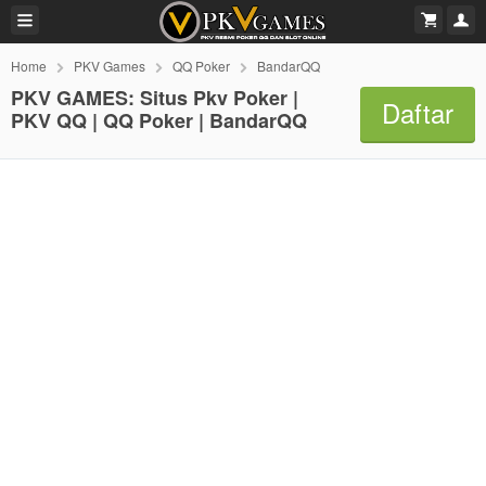
Home
PKV Games
QQ Poker
BandarQQ
PKV GAMES: Situs Pkv Poker |
Daftar
PKV QQ | QQ Poker | BandarQQ