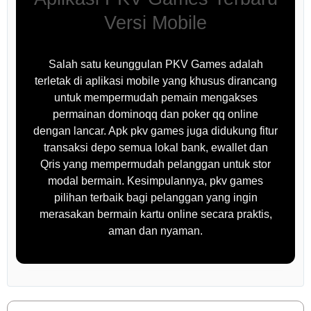
Versi Mobile
Salah satu keunggulan PKV Games adalah
terletak di aplikasi mobile yang khusus dirancang
untuk mempermudah pemain mengakses
permainan dominoqq dan poker qq online
dengan lancar. Apk pkv games juga didukung fitur
transaksi depo semua lokal bank, ewallet dan
Qris yang mempermudah pelanggan untuk stor
modal bermain. Kesimpulannya, pkv games
pilihan terbaik bagi pelanggan yang ingin
merasakan bermain kartu online secara praktis,
aman dan nyaman.
Show More