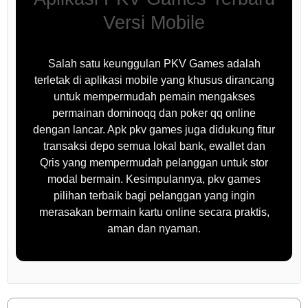
Versi Mobile
Salah satu keunggulan PKV Games adalah
terletak di aplikasi mobile yang khusus dirancang
untuk mempermudah pemain mengakses
permainan dominoqq dan poker qq online
dengan lancar. Apk pkv games juga didukung fitur
transaksi depo semua lokal bank, ewallet dan
Qris yang mempermudah pelanggan untuk stor
modal bermain. Kesimpulannya, pkv games
pilihan terbaik bagi pelanggan yang ingin
merasakan bermain kartu online secara praktis,
aman dan nyaman.
Show More