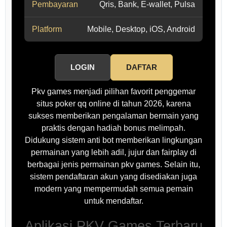
Pembayaran
Qris, Bank, E-wallet, Pulsa
Platform
Mobile, Desktop, iOS, Android
LOGIN
DAFTAR
Pkv games menjadi pilihan favorit penggemar
situs poker qq online di tahun 2026, karena
sukses memberikan pengalaman bermain yang
praktis dengan hadiah bonus melimpah.
Didukung sistem anti bot memberikan lingkungan
permainan yang lebih adil, jujur dan fairplay di
berbagai jenis permainan pkv games. Selain itu,
sistem pendaftaran akun yang disediakan juga
modern yang mempermudah semua pemain
untuk mendaftar.
Aplikasi PKV Games Terbaru