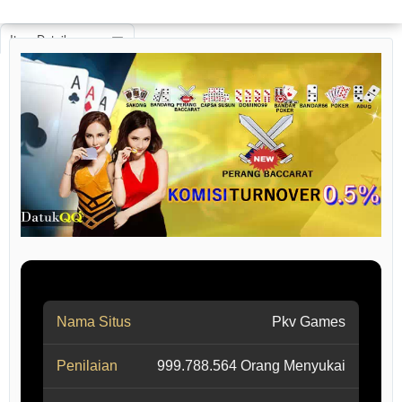
Item Details
Nama Situs
Pkv Games
Penilaian
999.788.564 Orang Menyukai