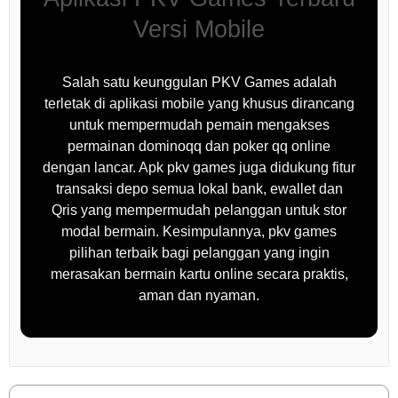
Versi Mobile
Salah satu keunggulan PKV Games adalah
terletak di aplikasi mobile yang khusus dirancang
untuk mempermudah pemain mengakses
permainan dominoqq dan poker qq online
dengan lancar. Apk pkv games juga didukung fitur
transaksi depo semua lokal bank, ewallet dan
Qris yang mempermudah pelanggan untuk stor
modal bermain. Kesimpulannya, pkv games
pilihan terbaik bagi pelanggan yang ingin
merasakan bermain kartu online secara praktis,
aman dan nyaman.
Show More