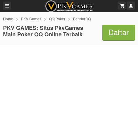
Home
PKV Games
QQ Poker
BandarQQ
PKV GAMES: Situs PkvGames
Daftar
Main Poker QQ Online Terbaik