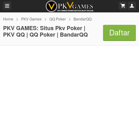
Home
PKV Games
QQ Poker
BandarQQ
PKV GAMES: Situs Pkv Poker |
Daftar
PKV QQ | QQ Poker | BandarQQ