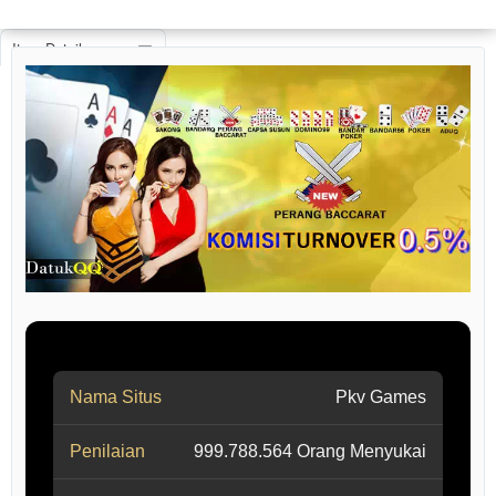
Item Details
Nama Situs
Pkv Games
Penilaian
999.788.564 Orang Menyukai