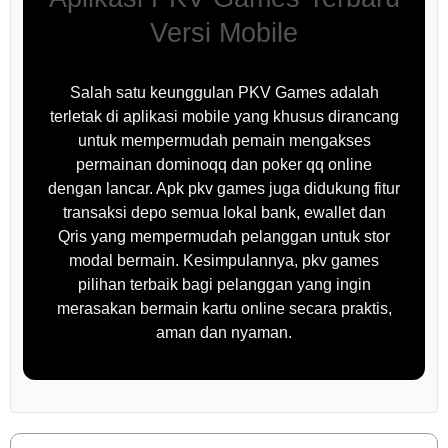
Versi Mobile
Salah satu keunggulan PKV Games adalah
terletak di aplikasi mobile yang khusus dirancang
untuk mempermudah pemain mengakses
permainan dominoqq dan poker qq online
dengan lancar. Apk pkv games juga didukung fitur
transaksi depo semua lokal bank, ewallet dan
Qris yang mempermudah pelanggan untuk stor
modal bermain. Kesimpulannya, pkv games
pilihan terbaik bagi pelanggan yang ingin
merasakan bermain kartu online secara praktis,
aman dan nyaman.
Show More